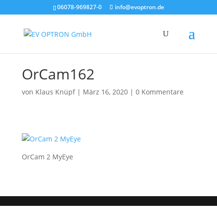
06078-969827-0
info@evoptron.de
OrCam162
von
Klaus Knüpf
|
März 16, 2020
|
0 Kommentare
OrCam 2 MyEye